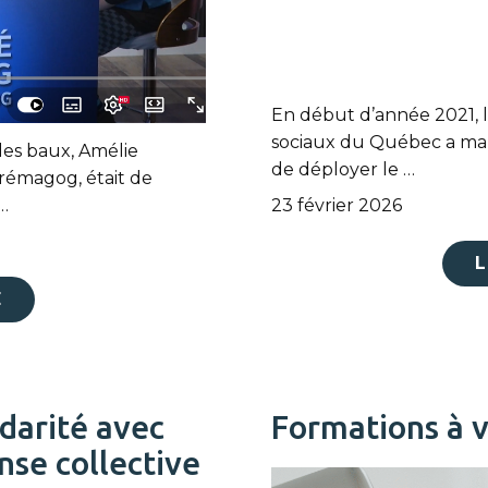
En début d’année 2021, le
sociaux du Québec a man
es baux, Amélie
de déployer le …
émagog, était de
…
23 février 2026
L
E
idarité avec
Formations à v
nse collective