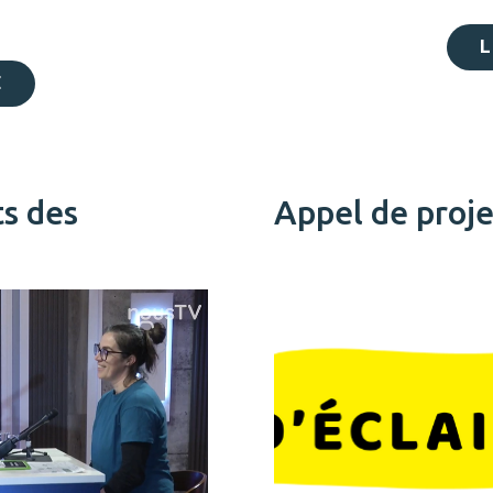
L
E
ts des
Appel de proje