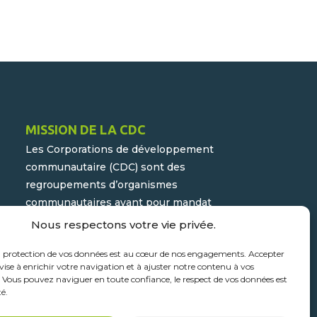
MISSION DE LA CDC
Les Corporations de développement
communautaire (CDC) sont des
regroupements d’organismes
communautaires ayant pour mandat
d’assurer la participation active du
Nous respectons votre vie privée.
milieu populaire et communautaire au
a protection de vos données est au cœur de nos engagements. Accepter
développement socioéconomique de
vise à enrichir votre navigation et à ajuster notre contenu à vos
leur milieu.
. Vous pouvez naviguer en toute confiance, le respect de vos données est
té.