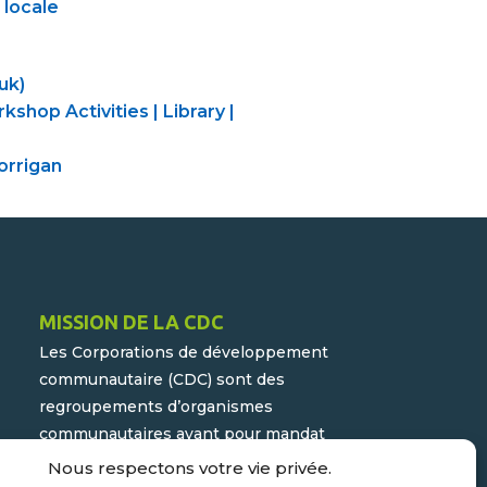
 locale
uk)
shop Activities | Library |
Corrigan
MISSION DE LA CDC
Les Corporations de développement
communautaire (CDC) sont des
regroupements d’organismes
communautaires ayant pour mandat
d’assurer la participation active du
Nous respectons votre vie privée.