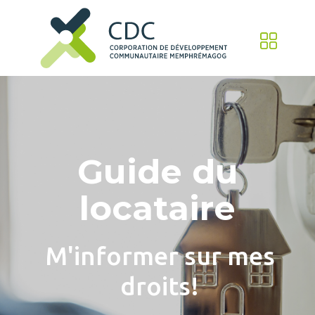
Guide du
locataire
M'informer sur mes
droits!