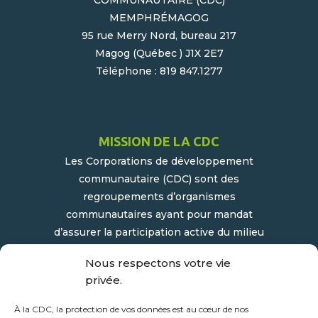
COMMUNAUTAIRE (CDC)
MEMPHRÉMAGOG
95 rue Merry Nord, bureau 217
Magog (Québec ) J1X 2E7
Téléphone : 819 847.1277
MISSION DE LA CDC
Les Corporations de développement
communautaire (CDC) sont des
regroupements d’organismes
communautaires ayant pour mandat
d’assurer la participation active du milieu
populaire et communautaire au
Nous respectons votre vie
développement socioéconomique de leur
privée.
milieu.
À la CDC, la protection de vos données est au cœur de nos