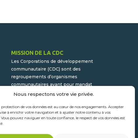
MISSION DE LA CDC
Les Corporations de développement
communautaire (CDC) sont des
regroupements d’organismes
communautaires ayant pour mandat
d’assurer la participation active du
Nous respectons votre vie privée.
milieu populaire et communautaire au
a protection de vos données est au cœur de nos engagements. Accepter
développement socioéconomique de
vise à enrichir votre navigation et à ajuster notre contenu à vos
leur milieu.
. Vous pouvez naviguer en toute confiance, le respect de vos données est
té.