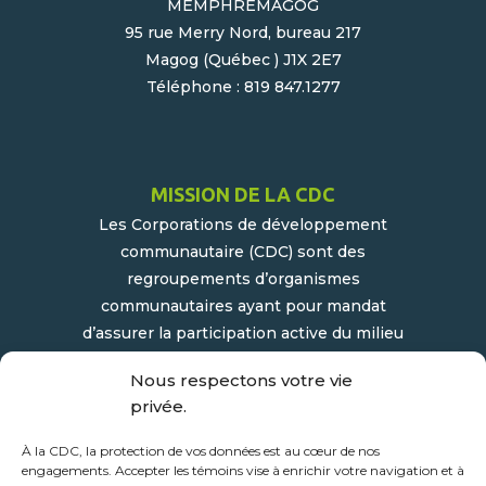
MEMPHRÉMAGOG
95 rue Merry Nord, bureau 217
Magog (Québec ) J1X 2E7
Téléphone : 819 847.1277
MISSION DE LA CDC
Les Corporations de développement
communautaire (CDC) sont des
regroupements d’organismes
communautaires ayant pour mandat
d’assurer la participation active du milieu
populaire et communautaire au
Nous respectons votre vie
développement socioéconomique de leur
privée.
milieu.
À la CDC, la protection de vos données est au cœur de nos
engagements. Accepter les témoins vise à enrichir votre navigation et à