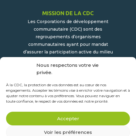
MISSION DE LA CDC
Les Corporations de développement
communautaire (CDC) sont des
regroupements d’organismes
communautaires ayant pour mandat
d’assurer la participation active du milieu
populaire et communautaire au
Nous respectons votre vie
développement socioéconomique de leur
privée.
milieu.
À la CDC, la protection de vos données est au cœur de nos
engagements. Accepter les témoins vise à enrichir votre navigation et à
ajuster notre contenu à vos préférences. Vous pouvez naviguer en
toute confiance, le respect de vos données est notre priorité.
Accepter
Voir les préférences
Solutions web >