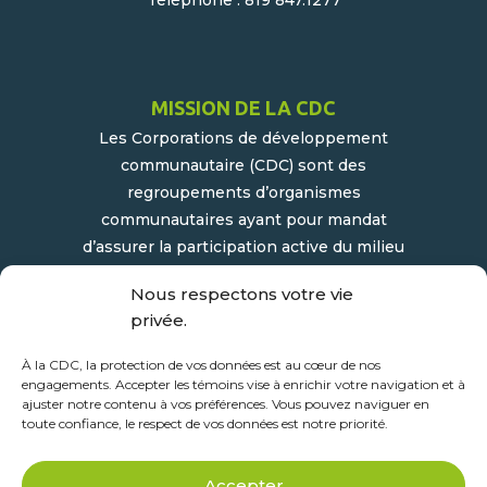
Téléphone : 819 847.1277
MISSION DE LA CDC
Les Corporations de développement
communautaire (CDC) sont des
regroupements d’organismes
communautaires ayant pour mandat
d’assurer la participation active du milieu
populaire et communautaire au
Nous respectons votre vie
développement socioéconomique de leur
privée.
milieu.
À la CDC, la protection de vos données est au cœur de nos
engagements. Accepter les témoins vise à enrichir votre navigation et à
ajuster notre contenu à vos préférences. Vous pouvez naviguer en
toute confiance, le respect de vos données est notre priorité.
Accepter