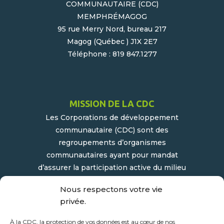
COMMUNAUTAIRE (CDC)
MEMPHRÉMAGOG
95 rue Merry Nord, bureau 217
Magog (Québec ) J1X 2E7
Téléphone : 819 847.1277
MISSION DE LA CDC
Les Corporations de développement
communautaire (CDC) sont des
regroupements d’organismes
communautaires ayant pour mandat
d’assurer la participation active du milieu
populaire et communautaire au
Nous respectons votre vie
développement socioéconomique de leur
privée.
milieu.
À la CDC, la protection de vos données est au cœur de nos