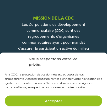
MISSION DE LA CDC
Les Corporations de développement
communautaire (CDC) sont des
regroupements d’organismes
communautaires ayant pour mandat
d’assurer la participation active du milieu
populaire et communautaire au
Nous respectons votre vie
développement socioéconomique de leur
privée.
milieu.
À la CDC, la protection de vos données est au cœur de nos
engagements. Accepter les témoins vise à enrichir votre navigation et à
ajuster notre contenu à vos préférences. Vous pouvez naviguer en
toute confiance, le respect de vos données est notre priorité.
Accepter