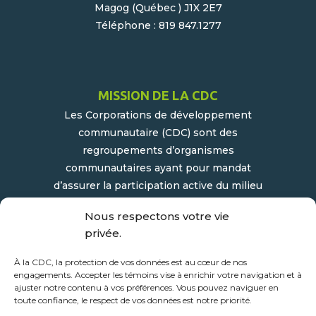
Magog (Québec ) J1X 2E7
Téléphone : 819 847.1277
MISSION DE LA CDC
Les Corporations de développement
communautaire (CDC) sont des
regroupements d’organismes
communautaires ayant pour mandat
d’assurer la participation active du milieu
populaire et communautaire au
Nous respectons votre vie
développement socioéconomique de leur
privée.
milieu.
À la CDC, la protection de vos données est au cœur de nos
engagements. Accepter les témoins vise à enrichir votre navigation et à
ajuster notre contenu à vos préférences. Vous pouvez naviguer en
toute confiance, le respect de vos données est notre priorité.