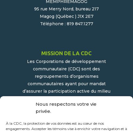
MEMPHRÉMAGOG
95 rue Merry Nord, bureau 217
Magog (Québec ) J1X 2E7
Téléphone : 819 847.1277
MISSION DE LA CDC
Les Corporations de développement
communautaire (CDC) sont des
regroupements d’organismes
communautaires ayant pour mandat
d’assurer la participation active du milieu
populaire et communautaire au
Nous respectons votre vie
développement socioéconomique de leur
privée.
milieu.
À la CDC, la protection de vos données est au cœur de nos
engagements. Accepter les témoins vise à enrichir votre navigation et à