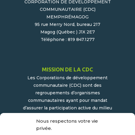
CORPORATION DE DÉVELOPPEMENT
COMMUNAUTAIRE (CDC)
MEMPHRÉMAGOG
95 rue Merry Nord, bureau 217
Magog (Québec ) J1X 2E7
Téléphone : 819 847.1277
MISSION DE LA CDC
Les Corporations de développement
communautaire (CDC) sont des
regroupements d’organismes
communautaires ayant pour mandat
d’assurer la participation active du milieu
populaire et communautaire au
Nous respectons votre vie
développement socioéconomique de leur
privée.
milieu.