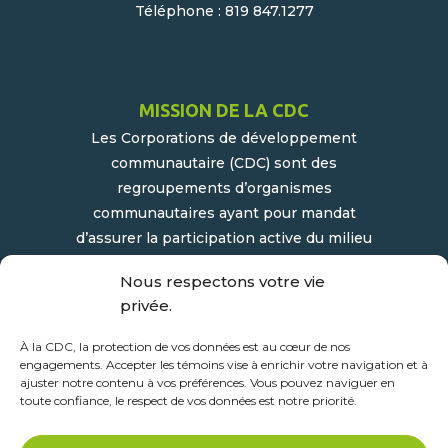
Téléphone : 819 847.1277
MISSION DE LA CDC
Les Corporations de développement
communautaire (CDC) sont des
regroupements d’organismes
communautaires ayant pour mandat
d’assurer la participation active du milieu
populaire et communautaire au
Nous respectons votre vie
développement socioéconomique de leur
privée.
milieu.
À la CDC, la protection de vos données est au cœur de nos
engagements. Accepter les témoins vise à enrichir votre navigation et à
ajuster notre contenu à vos préférences. Vous pouvez naviguer en
toute confiance, le respect de vos données est notre priorité.