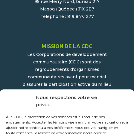
95 rue Merry Nord, bureau 217
Magog (Québec ) J1X 2E7
Téléphone : 819 847.1277
MISSION DE LA CDC
Les Corporations de développement
communautaire (CDC) sont des
regroupements d’organismes
communautaires ayant pour mandat
d’assurer la participation active du milieu
populaire et communautaire au
Nous respectons votre vie
développement socioéconomique de leur
privée.
milieu.
À la CDC, la protection de vos données est au cœur de nos
engagements. Accepter les témoins vise à enrichir votre navigation et à
ajuster notre contenu à vos préférences. Vous pouvez naviguer en
toute confiance, le respect de vos données est notre priorité.