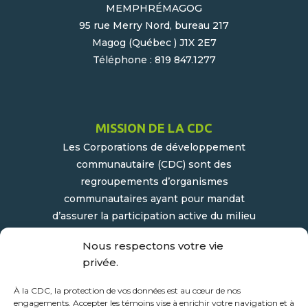
MEMPHRÉMAGOG
95 rue Merry Nord, bureau 217
Magog (Québec ) J1X 2E7
Téléphone : 819 847.1277
MISSION DE LA CDC
Les Corporations de développement
communautaire (CDC) sont des
regroupements d’organismes
communautaires ayant pour mandat
d’assurer la participation active du milieu
populaire et communautaire au
Nous respectons votre vie
développement socioéconomique de leur
privée.
milieu.
À la CDC, la protection de vos données est au cœur de nos
engagements. Accepter les témoins vise à enrichir votre navigation et à