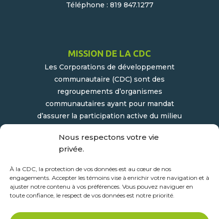
Téléphone : 819 847.1277
MISSION DE LA CDC
Les Corporations de développement
communautaire (CDC) sont des
regroupements d’organismes
communautaires ayant pour mandat
d’assurer la participation active du milieu
populaire et communautaire au
Nous respectons votre vie
développement socioéconomique de leur
privée.
milieu.
À la CDC, la protection de vos données est au cœur de nos
engagements. Accepter les témoins vise à enrichir votre navigation et à
ajuster notre contenu à vos préférences. Vous pouvez naviguer en
toute confiance, le respect de vos données est notre priorité.