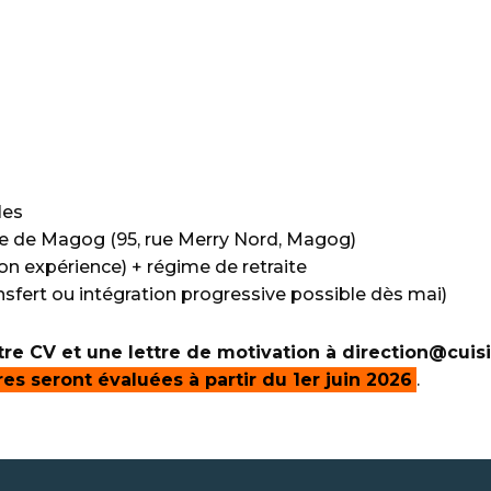
les
re de Magog (95, rue Merry Nord, Magog)
elon expérience) + régime de retraite
ansfert ou intégration progressive possible dès mai)
votre CV et une lettre de motivation à direction@cu
ures seront évaluées à partir du 1er juin 2026
.