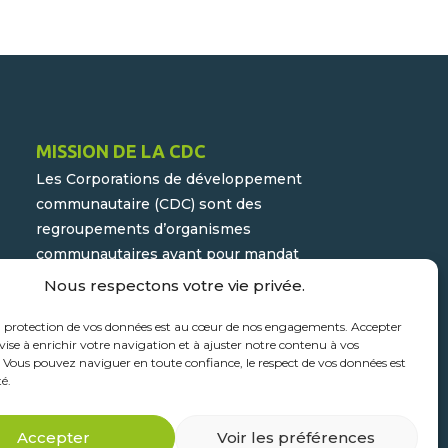
MISSION DE LA CDC
Les Corporations de développement
communautaire (CDC) sont des
regroupements d’organismes
communautaires ayant pour mandat
d’assurer la participation active du
Nous respectons votre vie privée.
milieu populaire et communautaire au
a protection de vos données est au cœur de nos engagements. Accepter
développement socioéconomique de
vise à enrichir votre navigation et à ajuster notre contenu à vos
leur milieu.
. Vous pouvez naviguer en toute confiance, le respect de vos données est
té.
Accepter
Voir les préférences