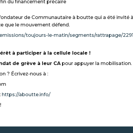
 fin du financement précaire
fondateur de Communautaire à boutte qui a été invité à 
r ce que le mouvement défend.
e/emissions/toujours-le-matin/segments/rattrapage/229
rêt à participer à la cellule locale !
ndat de grève à leur CA
pour appuyer la mobilisation.
n ? Écrivez-nous à :
com
:
https://aboutte.info/
r!