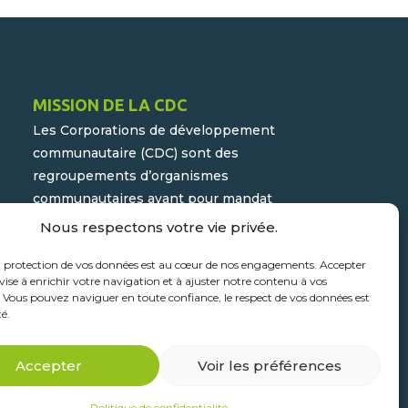
MISSION DE LA CDC
Les Corporations de développement
communautaire (CDC) sont des
regroupements d’organismes
communautaires ayant pour mandat
d’assurer la participation active du
Nous respectons votre vie privée.
milieu populaire et communautaire au
a protection de vos données est au cœur de nos engagements. Accepter
développement socioéconomique de
vise à enrichir votre navigation et à ajuster notre contenu à vos
leur milieu.
. Vous pouvez naviguer en toute confiance, le respect de vos données est
té.
Accepter
Voir les préférences
Solutions web >
Politique de confidentialité