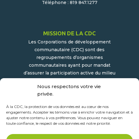
Téléphone : 819 847.1277
MISSION DE LA CDC
Les Corporations de développement
communautaire (CDC) sont des
regroupements d’organismes
communautaires ayant pour mandat
d’assurer la participation active du milieu
populaire et communautaire au
Nous respectons votre vie
développement socioéconomique de leur
privée.
milieu.
À la CDC, la protection de vos données est au cœur de nos
engagements. Accepter les témoins vise à enrichir votre navigation et à
ajuster notre contenu à vos préférences. Vous pouvez naviguer en
toute confiance, le respect de vos données est notre priorité.