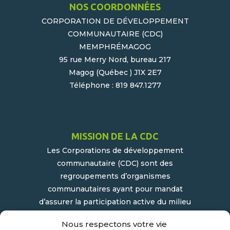
NOS COORDONNÉES
CORPORATION DE DÉVELOPPEMENT
COMMUNAUTAIRE (CDC)
MEMPHRÉMAGOG
95 rue Merry Nord, bureau 217
Magog (Québec ) J1X 2E7
Téléphone : 819 847.1277
MISSION DE LA CDC
Les Corporations de développement
communautaire (CDC) sont des
regroupements d’organismes
communautaires ayant pour mandat
d’assurer la participation active du milieu
populaire et communautaire au
Nous respectons votre vie
développement socioéconomique de leur