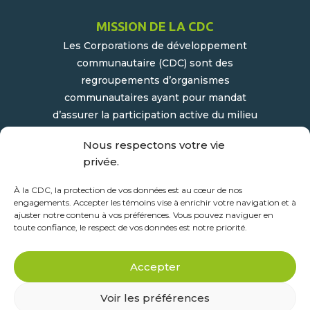
MISSION DE LA CDC
Les Corporations de développement
communautaire (CDC) sont des
regroupements d’organismes
communautaires ayant pour mandat
d’assurer la participation active du milieu
populaire et communautaire au
Nous respectons votre vie
développement socioéconomique de leur
privée.
milieu.
À la CDC, la protection de vos données est au cœur de nos
engagements. Accepter les témoins vise à enrichir votre navigation et à
ajuster notre contenu à vos préférences. Vous pouvez naviguer en
toute confiance, le respect de vos données est notre priorité.
Accepter
Voir les préférences
Solutions web >