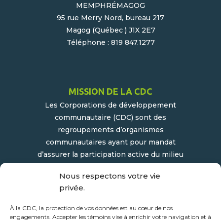
MEMPHRÉMAGOG
95 rue Merry Nord, bureau 217
Magog (Québec ) J1X 2E7
Téléphone : 819 847.1277
MISSION DE LA CDC
Les Corporations de développement
communautaire (CDC) sont des
regroupements d’organismes
communautaires ayant pour mandat
d’assurer la participation active du milieu
populaire et communautaire au
Nous respectons votre vie
développement socioéconomique de leur
privée.
milieu.
À la CDC, la protection de vos données est au cœur de nos
engagements. Accepter les témoins vise à enrichir votre navigation et à