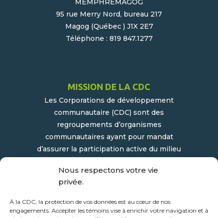
MEMPHRÉMAGOG
95 rue Merry Nord, bureau 217
Magog (Québec ) J1X 2E7
Téléphone : 819 847.1277
MISSION DE LA CDC
Les Corporations de développement
communautaire (CDC) sont des
regroupements d’organismes
communautaires ayant pour mandat
d’assurer la participation active du milieu
populaire et communautaire au
Nous respectons votre vie
développement socioéconomique de leur
privée.
milieu.
À la CDC, la protection de vos données est au cœur de nos
engagements. Accepter les témoins vise à enrichir votre navigation et à