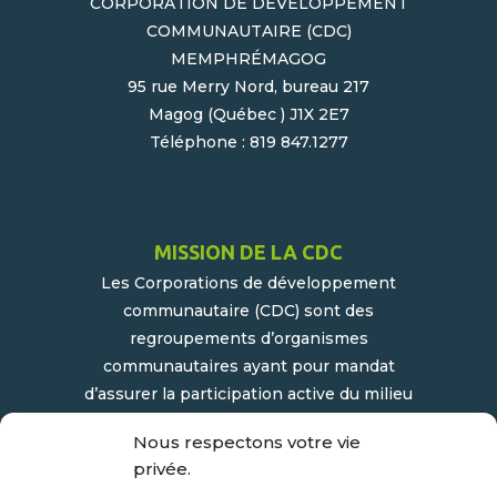
CORPORATION DE DÉVELOPPEMENT
COMMUNAUTAIRE (CDC)
MEMPHRÉMAGOG
95 rue Merry Nord, bureau 217
Magog (Québec ) J1X 2E7
Téléphone : 819 847.1277
MISSION DE LA CDC
Les Corporations de développement
communautaire (CDC) sont des
regroupements d’organismes
communautaires ayant pour mandat
d’assurer la participation active du milieu
populaire et communautaire au
Nous respectons votre vie
développement socioéconomique de leur
privée.
milieu.